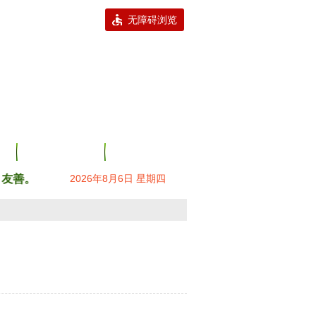
无障碍浏览
队伍建设
专题活动
社会主义核心价值观：富强、民主、文明、和谐；自由、平等
2026年8月6日 星期四