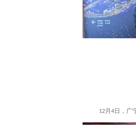
月
日，广
12
4