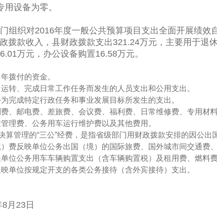
专用设备为零。
组织对2016年度一般公共预算项目支出全面开展绩效
财政拨款收入，县财政拨款支出321.24万元，主要用于退休
.01万元，办公设备购置16.58万元。
当年拨付的资金。
常运转、完成日常工作任务而发生的人员支出和公用支出。
外为完成特定行政任务和事业发展目标所发生的支出。
刷费、邮电费、差旅费、会议费、福利费、日常维修费、专用材
业管理费、公务用车运行维护费以及其他费用。
预决算管理的“三公”经费，是指省级部门用财政拨款安排的因公
境）费反映单位公务出国（境）的国际旅费、国外城市间交通费
映单位公务用车车辆购置支出（含车辆购置税）及租用费、燃料
反映单位按规定开支的各类公务接待（含外宾接待）支出。
23日